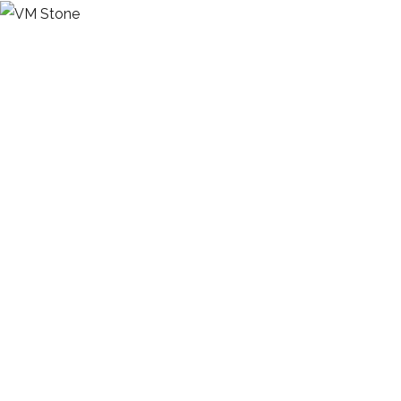
Blog
HOME
BLOG
VM STONE: DISTRIBUIDORA ESPECIALIZADA EM HOTÉIS DE ALTO
PADRÃO