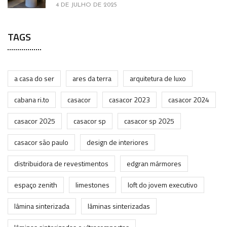
4 DE JULHO DE 2025
TAGS
a casa do ser
ares da terra
arquitetura de luxo
cabana ri.to
casacor
casacor 2023
casacor 2024
casacor 2025
casacor sp
casacor sp 2025
casacor são paulo
design de interiores
distribuidora de revestimentos
edgran mármores
espaço zenith
limestones
loft do jovem executivo
lâmina sinterizada
lâminas sinterizadas