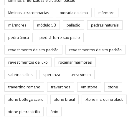
lâminas sinterizadas e ultracompactas
lâminas ultracompactas
morada da alma
mármore
mármores
módulo 53
palladio
pedras naturais
pedra única
pied-à-terre são paulo
revestimento de alto padrão
revestimentos de alto padrão
revestimentos de luxo
rocamar mármores
sabrina salles
speranza
terra vinum
travertino romano
travertinos
vm stone
xtone
xtone bottega acero
xtone brasil
xtone marquina black
xtone pietra sicilia
ônix