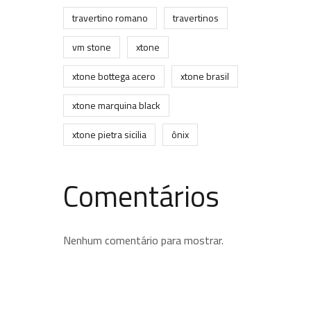
travertino romano
travertinos
vm stone
xtone
xtone bottega acero
xtone brasil
xtone marquina black
xtone pietra sicilia
ônix
Comentários
Nenhum comentário para mostrar.