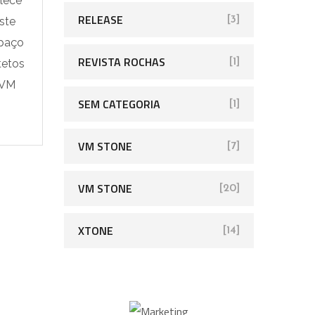
lece
RELEASE
[3]
ste
spaço
REVISTA ROCHAS
[1]
tetos
 VM
SEM CATEGORIA
[1]
VM STONE
[7]
VM STONE
[20]
XTONE
[14]