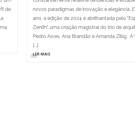
no, um
constantemente redefine tendências e estabe
ft de
novos paradigmas de inovação e elegância. E
la
ano, a edição de 2024 é abrilhantada pelo "E
uma
Zenith", uma criação magistral do trio de arqui
Pedro Alves, Ana Brandão e Amanda Zillig. A
[...]
LER MAIS