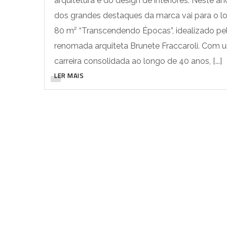
arquitetura e do design de interiores. Neste a
dos grandes destaques da marca vai para o lo
80 m² “Transcendendo Épocas”, idealizado pe
renomada arquiteta Brunete Fraccaroli. Com 
carreira consolidada ao longo de 40 anos, [...]
LER MAIS