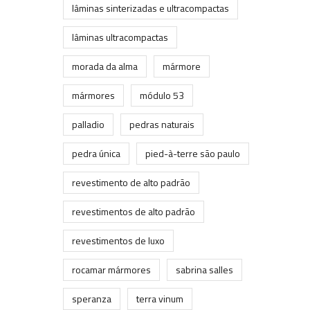
lâminas sinterizadas e ultracompactas
lâminas ultracompactas
morada da alma
mármore
mármores
módulo 53
palladio
pedras naturais
pedra única
pied-à-terre são paulo
revestimento de alto padrão
revestimentos de alto padrão
revestimentos de luxo
rocamar mármores
sabrina salles
speranza
terra vinum