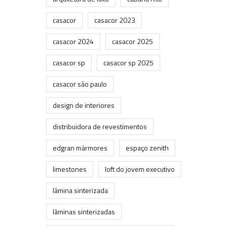
casacor
casacor 2023
casacor 2024
casacor 2025
casacor sp
casacor sp 2025
casacor são paulo
design de interiores
distribuidora de revestimentos
edgran mármores
espaço zenith
limestones
loft do jovem executivo
lâmina sinterizada
lâminas sinterizadas