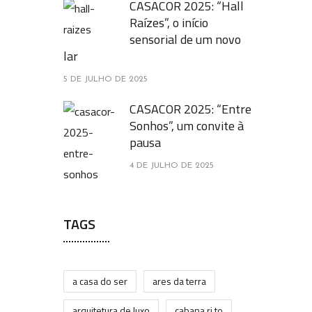
CASACOR 2025: “Hall
Raízes”, o início
sensorial de um novo
lar
5 DE JULHO DE 2025
CASACOR 2025: “Entre
Sonhos”, um convite à
pausa
4 DE JULHO DE 2025
TAGS
a casa do ser
ares da terra
arquitetura de luxo
cabana ri.to