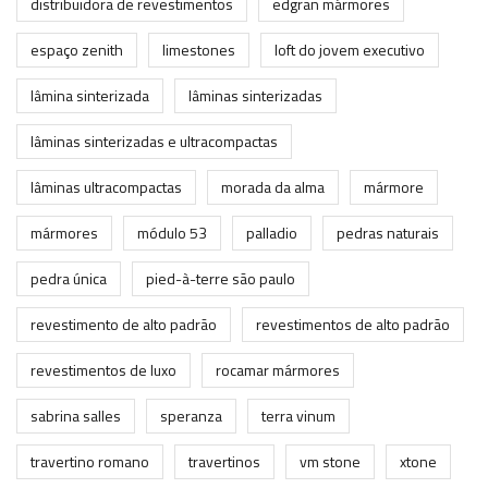
distribuidora de revestimentos
edgran mármores
espaço zenith
limestones
loft do jovem executivo
lâmina sinterizada
lâminas sinterizadas
lâminas sinterizadas e ultracompactas
lâminas ultracompactas
morada da alma
mármore
mármores
módulo 53
palladio
pedras naturais
pedra única
pied-à-terre são paulo
revestimento de alto padrão
revestimentos de alto padrão
revestimentos de luxo
rocamar mármores
sabrina salles
speranza
terra vinum
travertino romano
travertinos
vm stone
xtone