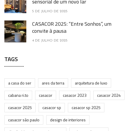
sensorial de um novo lar
5 DE JULHO DE 2025
CASACOR 2025: “Entre Sonhos”, um
convite à pausa
4 DE JULHO DE 2025
TAGS
a casa do ser
ares da terra
arquitetura de luxo
cabana ri.to
casacor
casacor 2023
casacor 2024
casacor 2025
casacor sp
casacor sp 2025
casacor são paulo
design de interiores