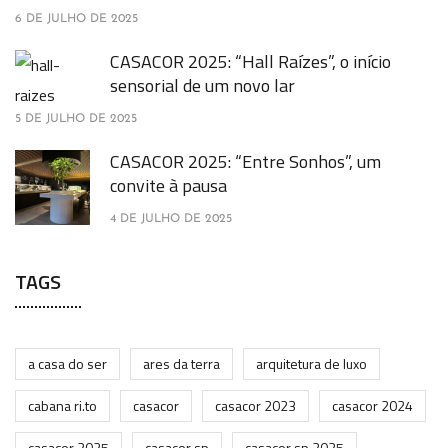
6 DE JULHO DE 2025
CASACOR 2025: “Hall Raízes”, o início
sensorial de um novo lar
5 DE JULHO DE 2025
CASACOR 2025: “Entre Sonhos”, um
convite à pausa
4 DE JULHO DE 2025
TAGS
a casa do ser
ares da terra
arquitetura de luxo
cabana ri.to
casacor
casacor 2023
casacor 2024
casacor 2025
casacor sp
casacor sp 2025