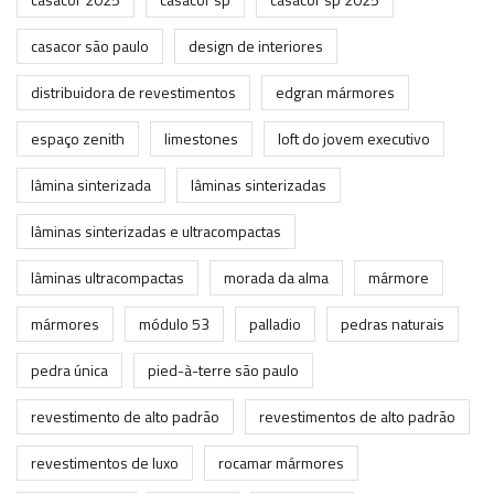
casacor são paulo
design de interiores
distribuidora de revestimentos
edgran mármores
espaço zenith
limestones
loft do jovem executivo
lâmina sinterizada
lâminas sinterizadas
lâminas sinterizadas e ultracompactas
lâminas ultracompactas
morada da alma
mármore
mármores
módulo 53
palladio
pedras naturais
pedra única
pied-à-terre são paulo
revestimento de alto padrão
revestimentos de alto padrão
revestimentos de luxo
rocamar mármores