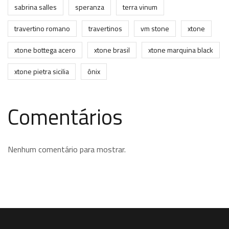
sabrina salles
speranza
terra vinum
travertino romano
travertinos
vm stone
xtone
xtone bottega acero
xtone brasil
xtone marquina black
xtone pietra sicilia
ônix
Comentários
Nenhum comentário para mostrar.