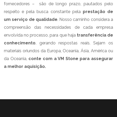
fornecedores – são de longo prazo, pautados pelo
respeito e pela busca constante pela
prestação de
um serviço de qualidade
. Nosso caminho considera a
compreensão das necessidades de cada empresa
envolvida no processo, para que haja
transferência de
pinup
pin up
conhecimento
, gerando respostas reais.
Sejam os
materiais oriundos da Europa, Oceania, Ásia, América ou
da Oceania,
conte com a VM Stone para assegurar
a melhor aquisição.