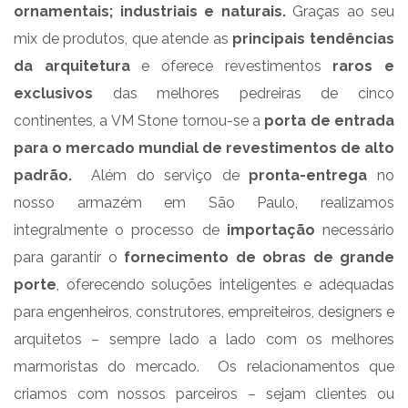
ornamentais; industriais e naturais.
Graças ao seu
mix de produtos, que atende as
principais tendências
da arquitetura
e oferece revestimentos
raros e
exclusivos
das melhores pedreiras de cinco
continentes, a VM Stone tornou-se a
porta de entrada
para o mercado mundial de revestimentos de alto
mostbit
mostbet uz
padrão.
Além do serviço de
pronta-entrega
no
nosso armazém em São Paulo, realizamos
integralmente o processo de
importação
necessário
para garantir o
fornecimento de obras de grande
porte
, oferecendo soluções inteligentes e adequadas
para engenheiros, construtores, empreiteiros, designers e
arquitetos – sempre lado a lado com os melhores
marmoristas do mercado.
Os relacionamentos que
criamos com nossos parceiros – sejam clientes ou