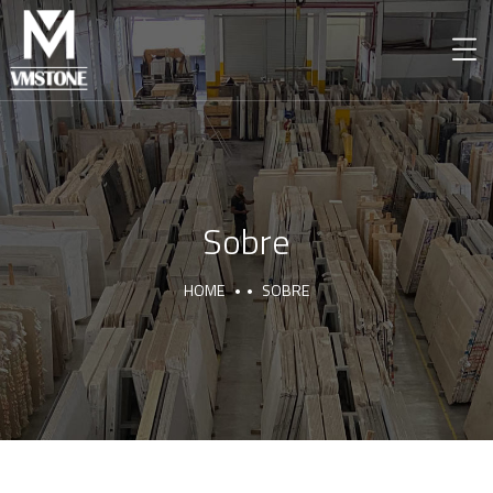
Sobre
HOME
SOBRE