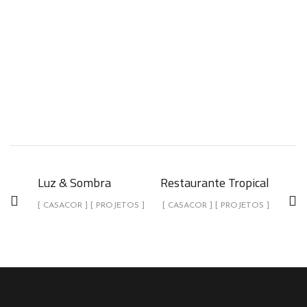
Luz & Sombra
Restaurante Tropical
[ CASACOR ] [ PROJETOS ]
[ CASACOR ] [ PROJETOS ]