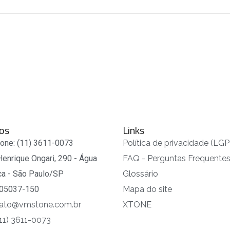
os
Links
fone: (11) 3611-0073
Política de privacidade (LG
Henrique Ongari, 290 - Água
FAQ - Perguntas Frequente
ca - São Paulo/SP
Glossário
05037-150
Mapa do site
ato@vmstone.com.br
XTONE
(11) 3611-0073