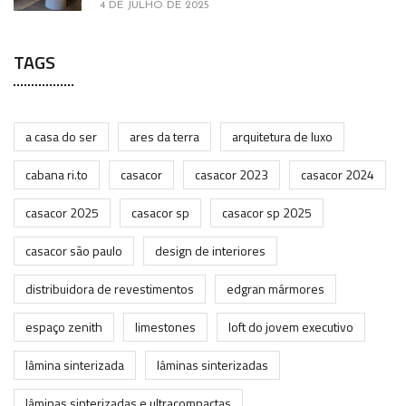
4 DE JULHO DE 2025
TAGS
a casa do ser
ares da terra
arquitetura de luxo
cabana ri.to
casacor
casacor 2023
casacor 2024
casacor 2025
casacor sp
casacor sp 2025
casacor são paulo
design de interiores
distribuidora de revestimentos
edgran mármores
espaço zenith
limestones
loft do jovem executivo
lâmina sinterizada
lâminas sinterizadas
lâminas sinterizadas e ultracompactas