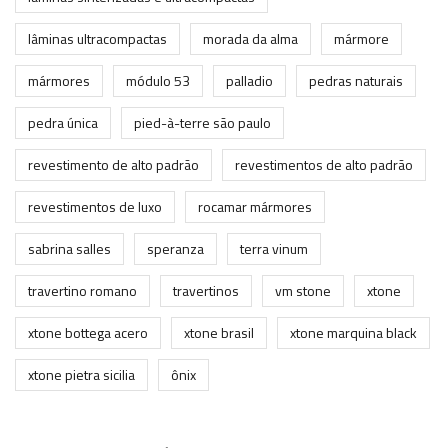
lâminas ultracompactas
morada da alma
mármore
mármores
módulo 53
palladio
pedras naturais
pedra única
pied-à-terre são paulo
revestimento de alto padrão
revestimentos de alto padrão
revestimentos de luxo
rocamar mármores
sabrina salles
speranza
terra vinum
travertino romano
travertinos
vm stone
xtone
xtone bottega acero
xtone brasil
xtone marquina black
xtone pietra sicilia
ônix